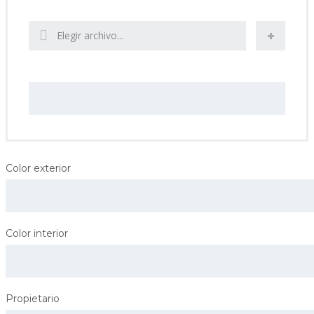
Subir fotos de su coche
Elegir archivo...
Proporcionar una url de vídeo para su coche
Color exterior
Color interior
Propietario