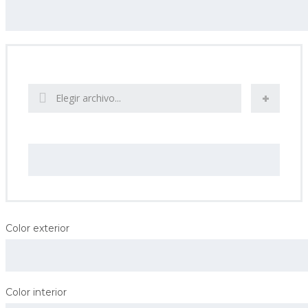
Subir fotos de su coche
Elegir archivo...
Proporcionar una url de vídeo para su coche
Color exterior
Color interior